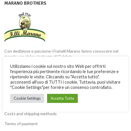
MARANO BROTHERS
Con dedizione e passione i Fratelli Marano fanno conoscere nel
mondo una dolce ricchezza di Calabria
Utilizziamo i cookie sul nostro sito Web per offrirti
Via Garibaldi, 3 -13 - 87032 Amantea (CS) ITALY
l'esperienza più pertinente ricordando le tue preferenze e
ripetendo le visite. Cliccando su "Accetta tutto",
Phone: + 39 0982.41277
acconsenti all'uso di TUTTI i cookie. Tuttavia, puoi visitare
Fax: + 39 0982.428926
"Cookie Settings"per fornire un consenso controllato.
Cookie Settings
Accetta Tutto
USEFUL INFORMATION
Costs and shipping methods
Terms of payment