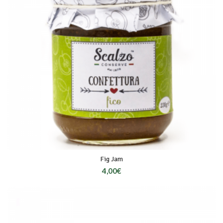
Fig Jam
4,00
€