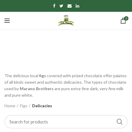
0
Delicacies
CATEGORIES
The delicious local
figs
covered with prized chocolate offer palates
of all kinds sweet and authentic delicacies. The types of chocolate
used by
Marano Brothers
are pure extra-fine dark, very fine milk
and pure white.
Home
Figs
Delicacies