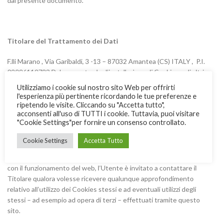
dal presente documento.
Titolare del Trattamento dei Dati
F.lli Marano , Via Garibaldi, 3 -13 – 87032 Amantea (CS) ITALY , P.I.
02006110783 Dal momento che l’installazione di Cookies e di altri
sistemi di tracciamento operata da terze parti tramite i servizi
Utilizziamo i cookie sul nostro sito Web per offrirti
utilizzati all’interno di questo Sito non può essere tecnicamente
l'esperienza più pertinente ricordando le tue preferenze e
controllata dal Titolare, ogni riferimento specifico a Cookies e
ripetendo le visite. Cliccando su "Accetta tutto",
acconsenti all'uso di TUTTI i cookie. Tuttavia, puoi visitare
sistemi di tracciamento installati da terze parti è da considerarsi
"Cookie Settings"per fornire un consenso controllato.
indicativo. Per ottenere informazioni complete, consulta la privacy
policy degli eventuali servizi terzi elencati in questo documento.
Cookie Settings
Accetta Tutto
Vista l’oggettiva complessità legata all’identificazione delle
tecnologie basate sui Cookies e alla loro integrazione molto stretta
con il funzionamento del web, l’Utente è invitato a contattare il
Titolare qualora volesse ricevere qualunque approfondimento
relativo all’utilizzo dei Cookies stessi e ad eventuali utilizzi degli
stessi – ad esempio ad opera di terzi – effettuati tramite questo
sito.