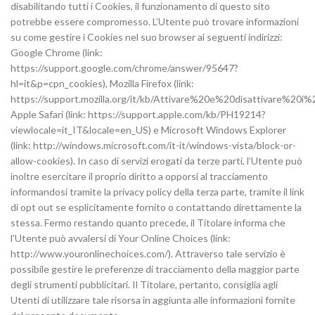
disabilitando tutti i Cookies, il funzionamento di questo sito
potrebbe essere compromesso. L’Utente può trovare informazioni
su come gestire i Cookies nel suo browser ai seguenti indirizzi:
Google Chrome (link:
https://support.google.com/chrome/answer/95647?
hl=it&p=cpn_cookies), Mozilla Firefox (link:
https://support.mozilla.org/it/kb/Attivare%20e%20disattivare%20i%
Apple Safari (link: https://support.apple.com/kb/PH19214?
viewlocale=it_IT&locale=en_US) e Microsoft Windows Explorer
(link: http://windows.microsoft.com/it-it/windows-vista/block-or-
allow-cookies). In caso di servizi erogati da terze parti, l’Utente può
inoltre esercitare il proprio diritto a opporsi al tracciamento
informandosi tramite la privacy policy della terza parte, tramite il link
di opt out se esplicitamente fornito o contattando direttamente la
stessa. Fermo restando quanto precede, il Titolare informa che
l’Utente può avvalersi di Your Online Choices (link:
http://www.youronlinechoices.com/). Attraverso tale servizio è
possibile gestire le preferenze di tracciamento della maggior parte
degli strumenti pubblicitari. Il Titolare, pertanto, consiglia agli
Utenti di utilizzare tale risorsa in aggiunta alle informazioni fornite