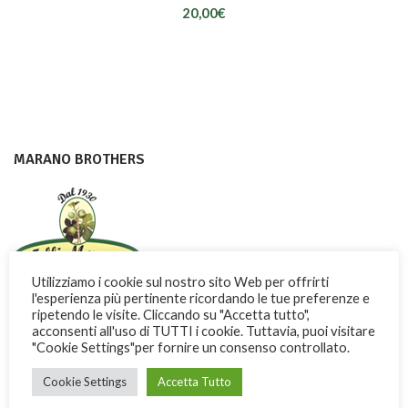
20,00
€
MARANO BROTHERS
Utilizziamo i cookie sul nostro sito Web per offrirti
l'esperienza più pertinente ricordando le tue preferenze e
Con dedizione e passione i Fratelli Marano fanno conoscere nel
ripetendo le visite. Cliccando su "Accetta tutto",
mondo una dolce ricchezza di Calabria
acconsenti all'uso di TUTTI i cookie. Tuttavia, puoi visitare
"Cookie Settings"per fornire un consenso controllato.
Via Garibaldi, 3 -13 - 87032 Amantea (CS) ITALY
Cookie Settings
Accetta Tutto
Phone: + 39 0982.41277