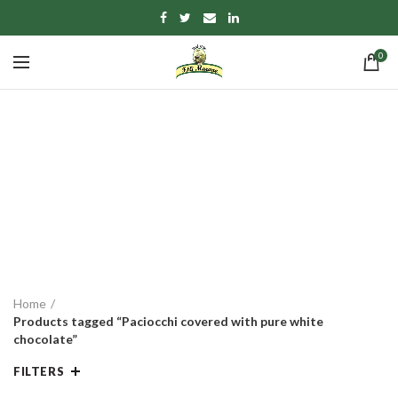
0
Paciocchi covered
with pure white
chocolate
CATEGORIES
Home
Products tagged “Paciocchi covered with pure white
chocolate”
FILTERS