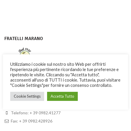
FRATELLI MARANO
Utilizziamo i cookie sul nostro sito Web per offrirti
l'esperienza più pertinente ricordando le tue preferenze e
ripetendo le visite. Cliccando su "Accetta tutto",
acconsenti all'uso di TUTTI i cookie. Tuttavia, puoi visitare
"Cookie Settings"per fornire un consenso controllato.
Con dedizione e passione i Fratelli Marano fanno conoscere nel
mondo una dolce ricchezza di Calabria
Cookie Settings
Accetta Tutto
Via Garibaldi, 3 -13 – 87032 Amantea (CS) ITALY
Telefono: + 39 0982.41277
Fax: + 39 0982.428926