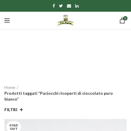
0
Paciocchi ricoperti di
cioccolato puro bianco
CATEGORIE
Home
Prodotti taggati “Paciocchi ricoperti di cioccolato puro
bianco”
FILTRI
SOLD
OUT