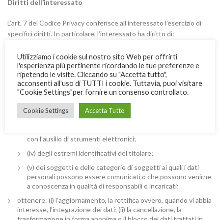
Diritti dell’interessato
L’art. 7 del Codice Privacy conferisce all’interessato l’esercizio di
specifici diritti. In particolare, l’interessato ha diritto di:
ottenere la conferma dell’esistenza o meno di dati personali che
Utilizziamo i cookie sul nostro sito Web per offrirti
lo riguardano, anche se non ancora registrati, e la loro
l'esperienza più pertinente ricordando le tue preferenze e
comunicazione in forma intelligibile;
ripetendo le visite. Cliccando su "Accetta tutto",
acconsenti all'uso di TUTTI i cookie. Tuttavia, puoi visitare
ottenere l’indicazione:
"Cookie Settings"per fornire un consenso controllato.
(i) dell’origine dei dati personali;
Cookie Settings
Accetta Tutto
(ii) delle finalità e modalità del trattamento;
(iii) della logica applicata in caso di trattamento effettuato
con l’ausilio di strumenti elettronici;
(iv) degli estremi identificativi del titolare;
(v) dei soggetti e delle categorie di soggetti ai quali i dati
personali possono essere comunicati o che possono venirne
a conoscenza in qualità di responsabili o incaricati;
ottenere: (i) l’aggiornamento, la rettifica ovvero, quando vi abbia
interesse, l’integrazione dei dati; (ii) la cancellazione, la
trasformazione in forma anonima o il blocco dei dati trattati in