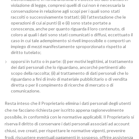
violazione di legge, compresi quelli di cui non è necessaria la
conservazione in relazione agli scopi per i quali sono stati
raccolti o successivamente trattati; (iii) l’attestazione che le
operazioni di cui ai punti (i) e (ii) sono state portate a
conoscenza, anche per quanto riguarda il loro contenuto, di
coloro ai quali i dati sono stati comunicati o diffusi, eccettuato il
caso in cui tale adempimento si riveli impossibile o comporti un
impiego di mezzi manifestamente sproporzionato rispetto al
diritto tutelato;
opporsi in tutto o in parte: (i) per motivi legittimi, al trattamento
dei dati personali che lo riguardano, ancorché pertinenti allo
scopo della raccolta; (ii) al trattamento di dati personali che lo
riguardano a fini di invio di materiale pubblicitario o di vendita
diretta o per il compimento di ricerche di mercato o di
comunicazione.
Resta inteso che il Proprietario elimina i dati personali degli utenti
che ne facciano richiesta per iscritto appena ragionevolmente
possibile, in conformità con le normative applicabili. Il Proprietario si
riserva il diritto di conservare i dati personali associati ad account
chiusi, ove creati, per rispettare le normative vigenti, prevenire
frodi, riscuotere eventuali pagamenti in sospeso, offrire assistenza