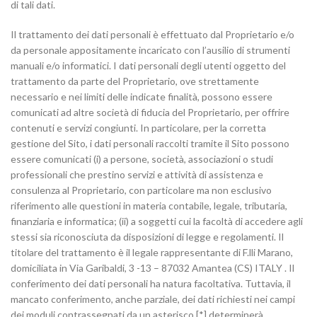
di tali dati.
Il trattamento dei dati personali è effettuato dal Proprietario e/o
da personale appositamente incaricato con l’ausilio di strumenti
manuali e/o informatici. I dati personali degli utenti oggetto del
trattamento da parte del Proprietario, ove strettamente
necessario e nei limiti delle indicate finalità, possono essere
comunicati ad altre società di fiducia del Proprietario, per offrire
contenuti e servizi congiunti. In particolare, per la corretta
gestione del Sito, i dati personali raccolti tramite il Sito possono
essere comunicati (i) a persone, società, associazioni o studi
professionali che prestino servizi e attività di assistenza e
consulenza al Proprietario, con particolare ma non esclusivo
riferimento alle questioni in materia contabile, legale, tributaria,
finanziaria e informatica; (ii) a soggetti cui la facoltà di accedere agli
stessi sia riconosciuta da disposizioni di legge e regolamenti. Il
titolare del trattamento è il legale rappresentante di F.lli Marano,
domiciliata in Via Garibaldi, 3 -13 – 87032 Amantea (CS) ITALY . Il
conferimento dei dati personali ha natura facoltativa. Tuttavia, il
mancato conferimento, anche parziale, dei dati richiesti nei campi
dei moduli contrassegnati da un asterisco [*] determinerà