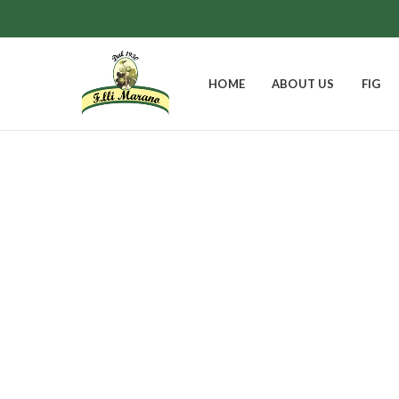
HOME
ABOUT US
FIG
EASTER BELL
FIGS
GIFT BOXES
0
Products
8
Products
9
Products
JAMS
0
Products
1