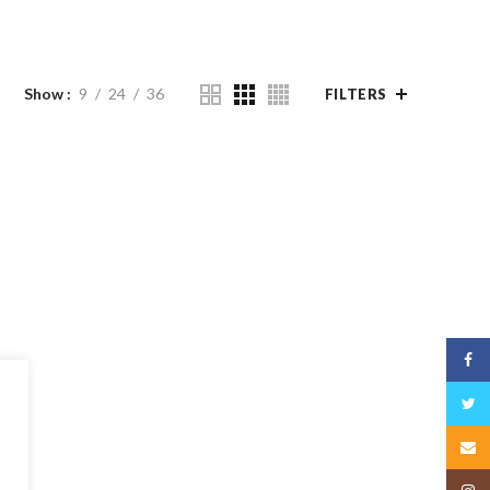
Show
9
24
36
FILTERS
Face
Twitt
Email