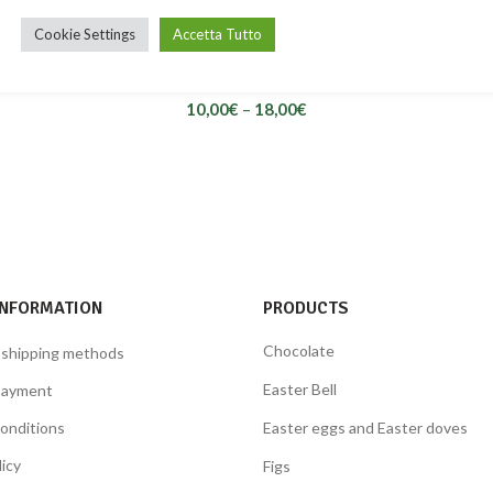
Cookie Settings
Accetta Tutto
Giocondi covered with pure white chocolate
10,00
€
–
18,00
€
INFORMATION
PRODUCTS
Chocolate
 shipping methods
Easter Bell
payment
onditions
Easter eggs and Easter doves
licy
Figs