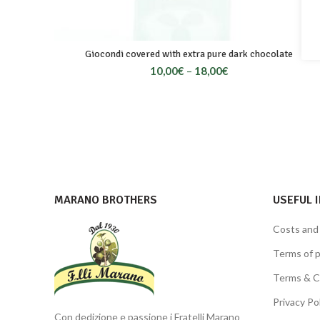
Giocondi covered with extra pure dark chocolate
10,00
€
–
18,00
€
MARANO BROTHERS
USEFUL 
Costs and
Terms of 
Terms & C
Privacy Po
Con dedizione e passione i Fratelli Marano