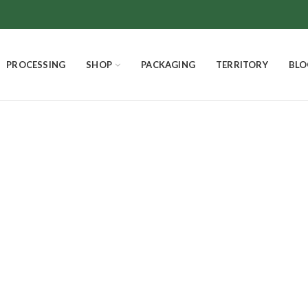
PROCESSING
SHOP
PACKAGING
TERRITORY
BLO
Giocondi
SMELLS AND FLAVORS
CHOCOLATE
THE EXCELLENCES
4
Products
18
Products
3
Products
PANETTONE HOMEMADE
EASTER EGGS AND EASTER DOVE
Product
7
Products