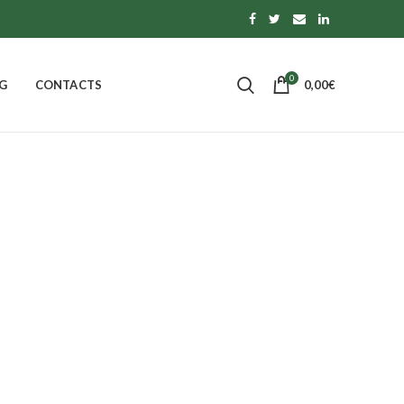
0
G
CONTACTS
0,00
€
 OF CALABRIA
PASTA, RICE AND TOPPINGS
0
Products
S
MORE
14
Products