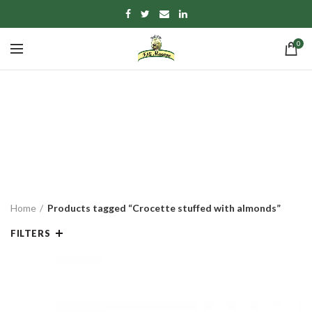
0
Crocette stuffed with
almonds
CATEGORIES
Home
Products tagged “Crocette stuffed with almonds”
FILTERS