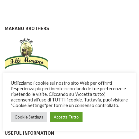
MARANO BROTHERS
Con dedizione e passione i Fratelli Marano fanno conoscere nel
Utilizziamo i cookie sul nostro sito Web per offrirti
mondo una dolce ricchezza di Calabria
l'esperienza più pertinente ricordando le tue preferenze e
ripetendo le visite. Cliccando su "Accetta tutto",
Via Garibaldi, 3 -13 - 87032 Amantea (CS) ITALY
acconsenti all'uso di TUTTI i cookie. Tuttavia, puoi visitare
"Cookie Settings"per fornire un consenso controllato.
Phone: + 39 0982.41277
Fax: + 39 0982.428926
Cookie Settings
Accetta Tutto
USEFUL INFORMATION