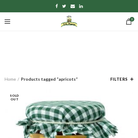
0
apricots
CATEGORIES
Home
Products tagged “apricots”
FILTERS
SOLD
OUT