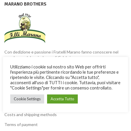
MARANO BROTHERS
Con dedizione e passione i Fratelli Marano fanno conoscere nel
mondo una dolce ricchezza di Calabria
Utilizziamo i cookie sul nostro sito Web per offrirti
Via Garibaldi, 3 -13 - 87032 Amantea (CS) ITALY
l'esperienza più pertinente ricordando le tue preferenze e
ripetendo le visite. Cliccando su "Accetta tutto",
Phone: + 39 0982.41277
acconsenti all'uso di TUTTI i cookie. Tuttavia, puoi visitare
Fax: + 39 0982.428926
"Cookie Settings"per fornire un consenso controllato.
Cookie Settings
Accetta Tutto
USEFUL INFORMATION
Costs and shipping methods
Terms of payment