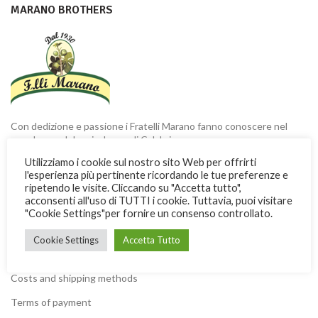
MARANO BROTHERS
Con dedizione e passione i Fratelli Marano fanno conoscere nel
mondo una dolce ricchezza di Calabria
Utilizziamo i cookie sul nostro sito Web per offrirti
Via Garibaldi, 3 -13 - 87032 Amantea (CS) ITALY
l'esperienza più pertinente ricordando le tue preferenze e
ripetendo le visite. Cliccando su "Accetta tutto",
Phone: + 39 0982.41277
acconsenti all'uso di TUTTI i cookie. Tuttavia, puoi visitare
Fax: + 39 0982.428926
"Cookie Settings"per fornire un consenso controllato.
Cookie Settings
Accetta Tutto
USEFUL INFORMATION
Costs and shipping methods
Terms of payment