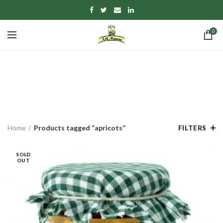
0
apricots
CATEGORIES
Home
Products tagged “apricots”
FILTERS
SOLD
OUT