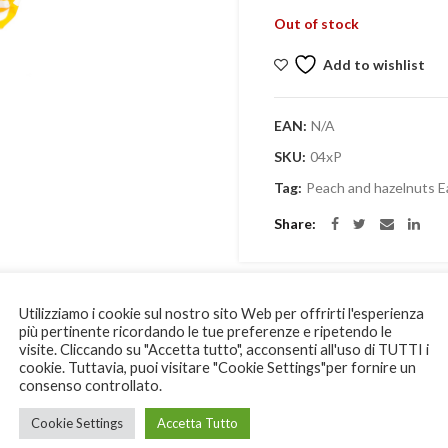
Out of stock
Add to wishlist
EAN:
N/A
SKU:
04xP
Tag:
Peach and hazelnuts E
Share
Utilizziamo i cookie sul nostro sito Web per offrirti l'esperienza
più pertinente ricordando le tue preferenze e ripetendo le
ADDITIONAL INFORMATION
REVIEWS (0)
visite. Cliccando su "Accetta tutto", acconsenti all'uso di TUTTI i
cookie. Tuttavia, puoi visitare "Cookie Settings"per fornire un
consenso controllato.
Cookie Settings
Accetta Tutto