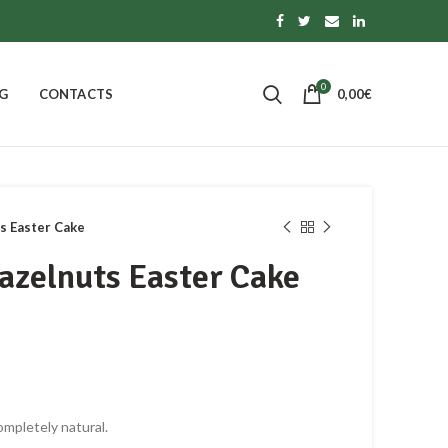
0
G
CONTACTS
0,00
€
s Easter Cake
azelnuts Easter Cake
mpletely natural.