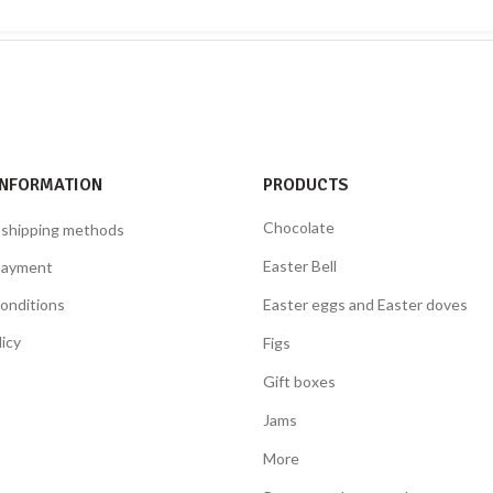
INFORMATION
PRODUCTS
Chocolate
 shipping methods
Easter Bell
payment
onditions
Easter eggs and Easter doves
licy
Figs
Gift boxes
Jams
More