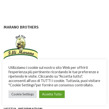
MARANO BROTHERS
Con dedizione e passione i Fratelli Marano fanno conoscere nel
Utilizziamo i cookie sul nostro sito Web per offrirti
mondo una dolce ricchezza di Calabria
l'esperienza più pertinente ricordando le tue preferenze e
ripetendo le visite. Cliccando su "Accetta tutto",
acconsenti all'uso di TUTTI i cookie. Tuttavia, puoi visitare
Via Garibaldi, 3 -13 - 87032 Amantea (CS) ITALY
"Cookie Settings"per fornire un consenso controllato.
Phone: + 39 0982.41277
Cookie Settings
Accetta Tutto
Fax: + 39 0982.428926