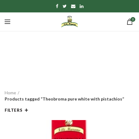
0
Theobroma pure white
with pistachios
CATEGORIES
Home
Products tagged “Theobroma pure white with pistachios”
FILTERS