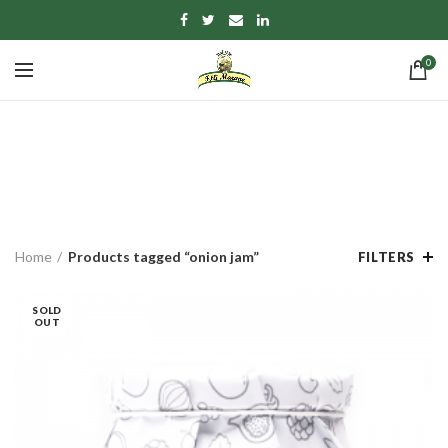
0
onion jam
CATEGORIES
Home
Products tagged “onion jam”
FILTERS
SOLD
OUT