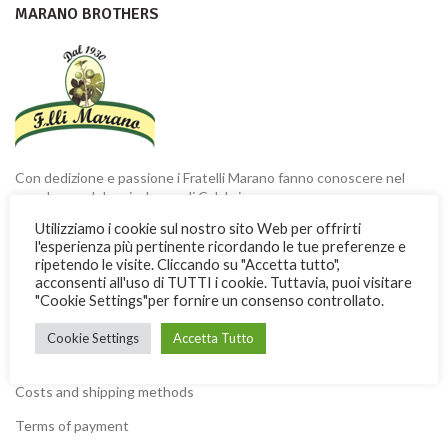
MARANO BROTHERS
Con dedizione e passione i Fratelli Marano fanno conoscere nel
mondo una dolce ricchezza di Calabria
Utilizziamo i cookie sul nostro sito Web per offrirti
Via Garibaldi, 3 -13 - 87032 Amantea (CS) ITALY
l'esperienza più pertinente ricordando le tue preferenze e
ripetendo le visite. Cliccando su "Accetta tutto",
Phone: + 39 0982.41277
acconsenti all'uso di TUTTI i cookie. Tuttavia, puoi visitare
Fax: + 39 0982.428926
"Cookie Settings"per fornire un consenso controllato.
Cookie Settings
Accetta Tutto
USEFUL INFORMATION
Costs and shipping methods
Terms of payment