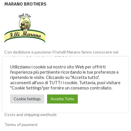
MARANO BROTHERS
Con dedizione e passione i Fratelli Marano fanno conoscere nel
mondo una dolce ricchezza di Calabria
Utilizziamo i cookie sul nostro sito Web per offrirti
Via Garibaldi, 3 -13 - 87032 Amantea (CS) ITALY
l'esperienza più pertinente ricordando le tue preferenze e
ripetendo le visite. Cliccando su "Accetta tutto",
Phone: + 39 0982.41277
acconsenti all'uso di TUTTI i cookie. Tuttavia, puoi visitare
Fax: + 39 0982.428926
"Cookie Settings"per fornire un consenso controllato.
Cookie Settings
Accetta Tutto
USEFUL INFORMATION
Costs and shipping methods
Terms of payment