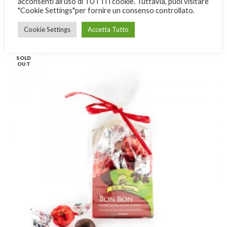
acconsenti all'uso di TUTTI i cookie. Tuttavia, puoi visitare
"Cookie Settings"per fornire un consenso controllato.
Bon Bon Strega
Cookie Settings
Accetta Tutto
9,00
€
SOLD
OUT