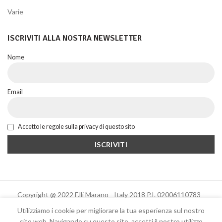
Varie
ISCRIVITI ALLA NOSTRA NEWSLETTER
Nome
Email
Accetto le regole sulla privacy di questo sito
Copyright @ 2022 F.lli Marano - Italy 2018 P.I. 02006110783 -
Powered by Altrama Italia
Utilizziamo i cookie per migliorare la tua esperienza sul nostro
sito web. Navigando su questo sito, accetti il ​​nostro utilizzo