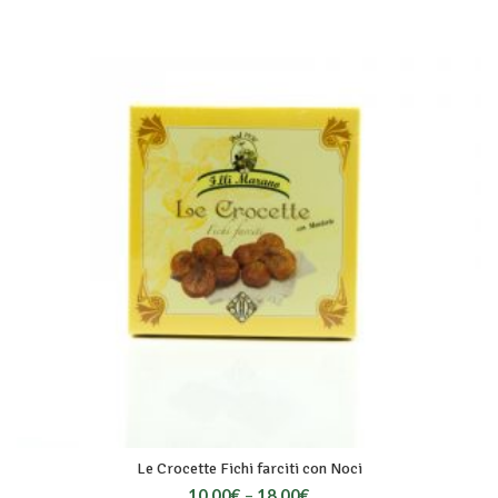
Le Crocette Fichi farciti con Noci
10,00
€
–
18,00
€