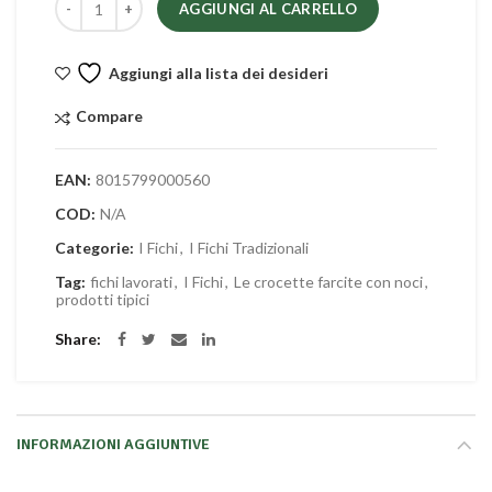
AGGIUNGI AL CARRELLO
Aggiungi alla lista dei desideri
Compare
EAN:
8015799000560
COD:
N/A
Categorie:
I Fichi
,
I Fichi Tradizionali
Tag:
fichi lavorati
,
I Fichi
,
Le crocette farcite con noci
,
prodotti tipici
Share
INFORMAZIONI AGGIUNTIVE