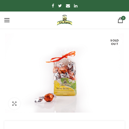
0
SOLD
OUT
Click to enlarge