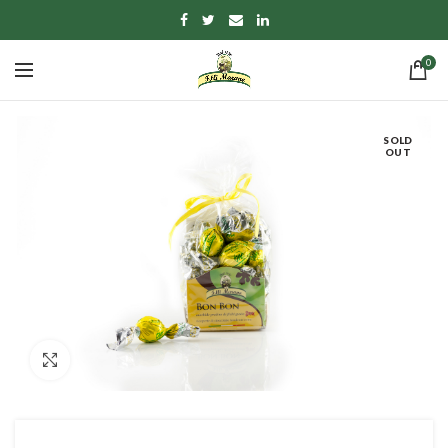
0
SOLD
OUT
Click to enlarge