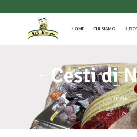
HOME
CHI SIAMO
IL FIC
Cesti di 
I FICHI
30
Prodotti