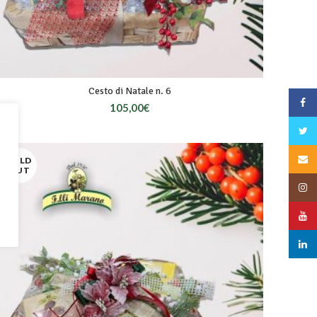
Cesto di Natale n. 6
Face
105,00
€
Twitt
Email
SOLD
OUT
Insta
YouT
linked