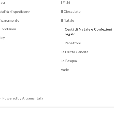
I Fichi
ount
Il Cioccolato
dalità di spedizione
di pagamento
Il Natale
Condizioni
Cesti di Natale e Confezioni
regalo
licy
Panettoni
La Frutta Candita
La Pasqua
Varie
 - Powered by Altrama Italia
Italiano
English