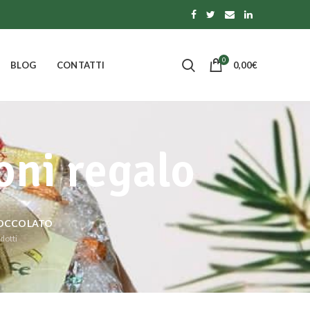
0
BLOG
CONTATTI
0,00
€
oni regalo
IOCCOLATO
dotti