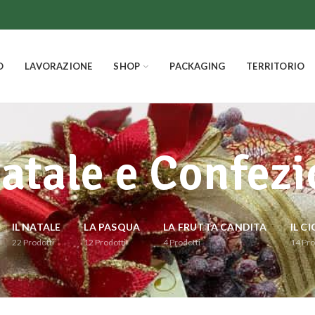
O
LAVORAZIONE
SHOP
PACKAGING
TERRITORIO
Natale e Confezi
IL NATALE
LA PASQUA
LA FRUTTA CANDITA
IL C
22
Prodotti
12
Prodotti
4
Prodotti
14
Pro