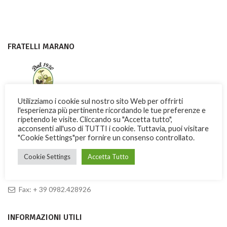
FRATELLI MARANO
Utilizziamo i cookie sul nostro sito Web per offrirti
l'esperienza più pertinente ricordando le tue preferenze e
ripetendo le visite. Cliccando su "Accetta tutto",
acconsenti all'uso di TUTTI i cookie. Tuttavia, puoi visitare
Con dedizione e passione i Fratelli Marano fanno conoscere nel
"Cookie Settings"per fornire un consenso controllato.
mondo una dolce ricchezza di Calabria
Cookie Settings
Accetta Tutto
Via Garibaldi, 3 -13 – 87032 Amantea (CS) ITALY
Telefono: + 39 0982.41277
Fax: + 39 0982.428926
INFORMAZIONI UTILI