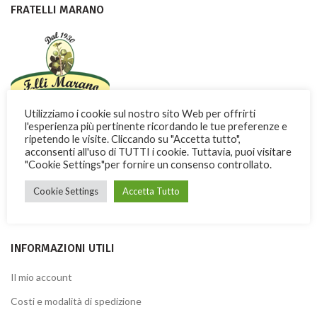
FRATELLI MARANO
Utilizziamo i cookie sul nostro sito Web per offrirti
Con dedizione e passione i Fratelli Marano fanno conoscere nel
l'esperienza più pertinente ricordando le tue preferenze e
ripetendo le visite. Cliccando su "Accetta tutto",
mondo una dolce ricchezza di Calabria
acconsenti all'uso di TUTTI i cookie. Tuttavia, puoi visitare
"Cookie Settings"per fornire un consenso controllato.
Via Garibaldi, 3 -13 – 87032 Amantea (CS) ITALY
Telefono: + 39 0982.41277
Cookie Settings
Accetta Tutto
Fax: + 39 0982.428926
INFORMAZIONI UTILI
Il mio account
Costi e modalità di spedizione