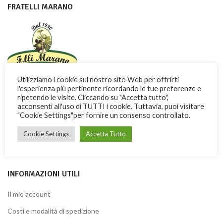
FRATELLI MARANO
Utilizziamo i cookie sul nostro sito Web per offrirti
Con dedizione e passione i Fratelli Marano fanno conoscere nel
l'esperienza più pertinente ricordando le tue preferenze e
ripetendo le visite. Cliccando su "Accetta tutto",
mondo una dolce ricchezza di Calabria
acconsenti all'uso di TUTTI i cookie. Tuttavia, puoi visitare
"Cookie Settings"per fornire un consenso controllato.
Via Garibaldi, 3 -13 – 87032 Amantea (CS) ITALY
Telefono: + 39 0982.41277
Cookie Settings
Accetta Tutto
Fax: + 39 0982.428926
INFORMAZIONI UTILI
Il mio account
Costi e modalità di spedizione