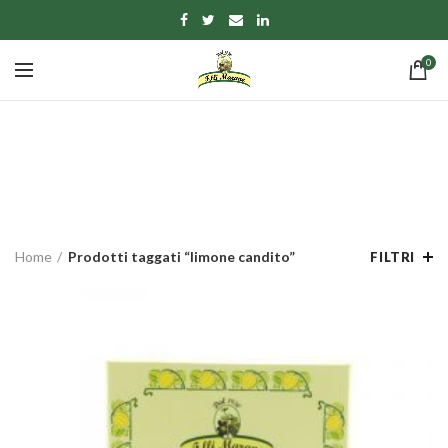
0
limone candito
CATEGORIE
Home
Prodotti taggati “limone candito”
FILTRI