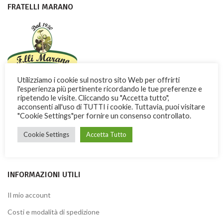
FRATELLI MARANO
Utilizziamo i cookie sul nostro sito Web per offrirti
Con dedizione e passione i Fratelli Marano fanno conoscere nel
l'esperienza più pertinente ricordando le tue preferenze e
ripetendo le visite. Cliccando su "Accetta tutto",
mondo una dolce ricchezza di Calabria
acconsenti all'uso di TUTTI i cookie. Tuttavia, puoi visitare
"Cookie Settings"per fornire un consenso controllato.
Via Garibaldi, 3 -13 – 87032 Amantea (CS) ITALY
Telefono: + 39 0982.41277
Cookie Settings
Accetta Tutto
Fax: + 39 0982.428926
INFORMAZIONI UTILI
Il mio account
Costi e modalità di spedizione