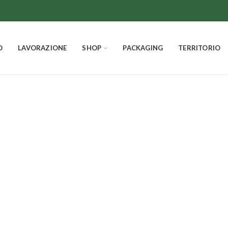
O
LAVORAZIONE
SHOP
PACKAGING
TERRITORIO
Le Ficule
IL NATALE
LA PASQUA
LA FRUTTA CANDITA
IL C
22
Prodotti
12
Prodotti
4
Prodotti
14
Pro