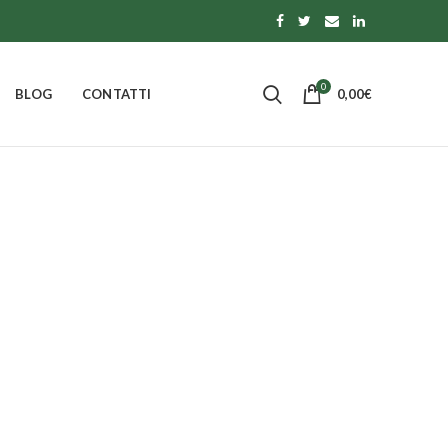
0
BLOG
CONTATTI
0,00
€
IOCCOLATO
dotti