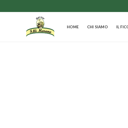
HOME
CHI SIAMO
IL FIC
I FICHI
30
Prodotti