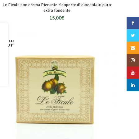
Le Ficule con crema Piccante ricoperte di cioccolato puro
extra fondente
15,00
€
Face
Twitt
SOLD
OUT
Email
Insta
YouT
linked