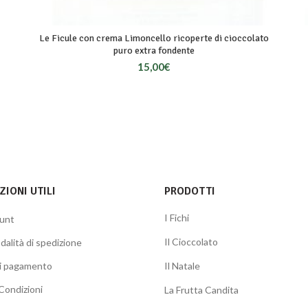
Le Ficule con crema Limoncello ricoperte di cioccolato
puro extra fondente
15,00
€
IONI UTILI
PRODOTTI
I Fichi
ount
Il Cioccolato
dalità di spedizione
di pagamento
Il Natale
Condizioni
La Frutta Candita