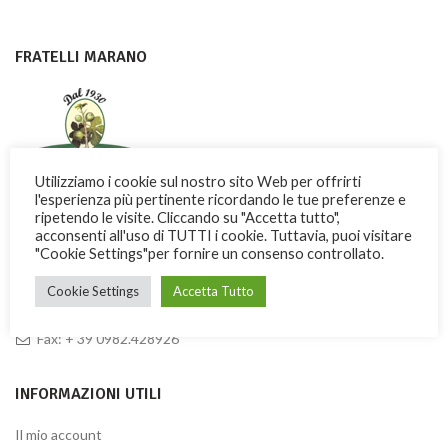
FRATELLI MARANO
Utilizziamo i cookie sul nostro sito Web per offrirti
l'esperienza più pertinente ricordando le tue preferenze e
ripetendo le visite. Cliccando su "Accetta tutto",
Con dedizione e passione i Fratelli Marano fanno conoscere nel
acconsenti all'uso di TUTTI i cookie. Tuttavia, puoi visitare
mondo una dolce ricchezza di Calabria
"Cookie Settings"per fornire un consenso controllato.
Via Garibaldi, 3 -13 – 87032 Amantea (CS) ITALY
Cookie Settings
Accetta Tutto
Telefono: + 39 0982.41277
Fax: + 39 0982.428926
INFORMAZIONI UTILI
Il mio account