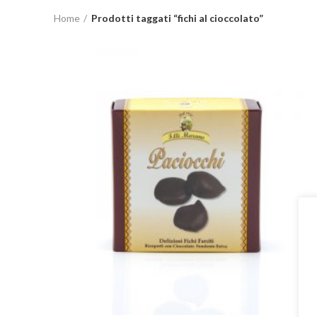
Home
Prodotti taggati “fichi al cioccolato”