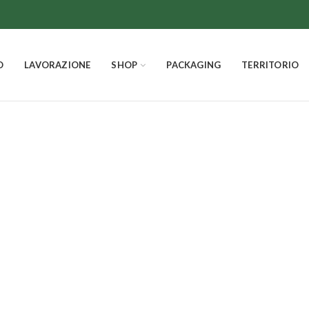
O
LAVORAZIONE
SHOP
PACKAGING
TERRITORIO
ichi al cioccola
IL NATALE
LA PASQUA
LA FRUTTA CANDITA
IL C
22
Prodotti
12
Prodotti
4
Prodotti
14
Pro