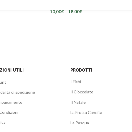
Giocondi Fichi ricoperti di cioccolato puro extra fondente
10,00
€
–
18,00
€
IONI UTILI
PRODOTTI
I Fichi
ount
Il Cioccolato
dalità di spedizione
di pagamento
Il Natale
Condizioni
La Frutta Candita
licy
La Pasqua