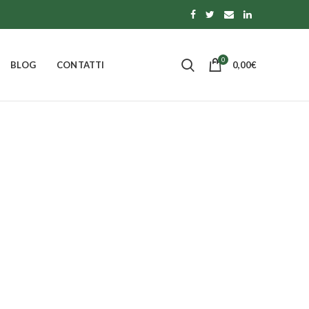
0
BLOG
CONTATTI
0,00
€
to
IOCCOLATO
dotti