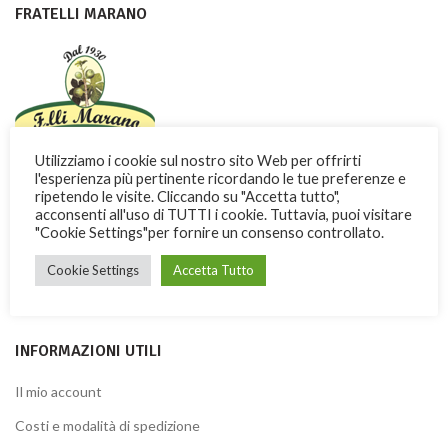
FRATELLI MARANO
Utilizziamo i cookie sul nostro sito Web per offrirti
Con dedizione e passione i Fratelli Marano fanno conoscere nel
l'esperienza più pertinente ricordando le tue preferenze e
ripetendo le visite. Cliccando su "Accetta tutto",
mondo una dolce ricchezza di Calabria
acconsenti all'uso di TUTTI i cookie. Tuttavia, puoi visitare
"Cookie Settings"per fornire un consenso controllato.
Via Garibaldi, 3 -13 – 87032 Amantea (CS) ITALY
Telefono: + 39 0982.41277
Cookie Settings
Accetta Tutto
Fax: + 39 0982.428926
INFORMAZIONI UTILI
Il mio account
Costi e modalità di spedizione