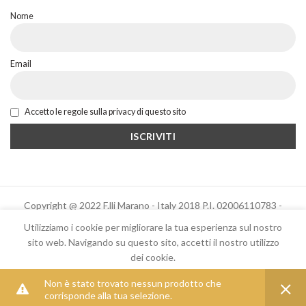
Nome
Email
Accetto le regole sulla privacy di questo sito
Copyright @ 2022 F.lli Marano - Italy 2018 P.I. 02006110783 -
Powered by Altrama Italia
Utilizziamo i cookie per migliorare la tua esperienza sul nostro
sito web. Navigando su questo sito, accetti il ​​nostro utilizzo
dei cookie.
Italiano
English
Non è stato trovato nessun prodotto che
ACCEPT
corrisponde alla tua selezione.