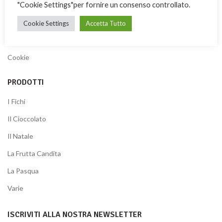
"Cookie Settings"per fornire un consenso controllato.
Modalità di pagamento
Cookie Settings
Accetta Tutto
Termini & Condizioni
Privacy Policy
Cookie
PRODOTTI
I Fichi
Il Cioccolato
Il Natale
La Frutta Candita
La Pasqua
Varie
ISCRIVITI ALLA NOSTRA NEWSLETTER