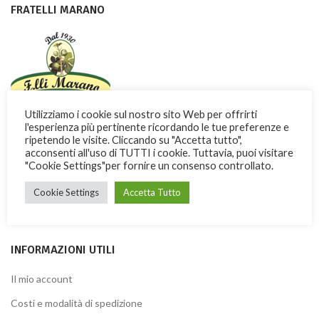
FRATELLI MARANO
Utilizziamo i cookie sul nostro sito Web per offrirti
Con dedizione e passione i Fratelli Marano fanno conoscere nel
l'esperienza più pertinente ricordando le tue preferenze e
ripetendo le visite. Cliccando su "Accetta tutto",
mondo una dolce ricchezza di Calabria
acconsenti all'uso di TUTTI i cookie. Tuttavia, puoi visitare
"Cookie Settings"per fornire un consenso controllato.
Via Garibaldi, 3 -13 – 87032 Amantea (CS) ITALY
Telefono: + 39 0982.41277
Cookie Settings
Accetta Tutto
Fax: + 39 0982.428926
INFORMAZIONI UTILI
Il mio account
Costi e modalità di spedizione