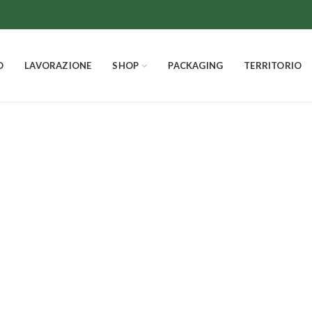
O
LAVORAZIONE
SHOP
PACKAGING
TERRITORIO
Cannella
IL NATALE
LA PASQUA
LA FRUTTA CANDITA
IL C
22
Prodotti
12
Prodotti
4
Prodotti
14
Pro