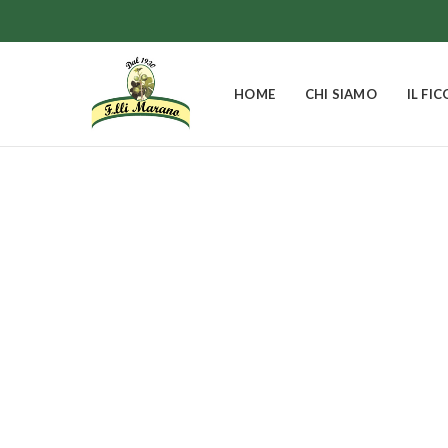
HOME
CHI SIAMO
IL FIC
I FICHI
30
Prodotti