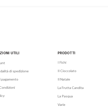
IONI UTILI
PRODOTTI
I Fichi
ount
Il Cioccolato
dalità di spedizione
di pagamento
Il Natale
Condizioni
La Frutta Candita
licy
La Pasqua
Varie