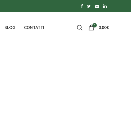
0
BLOG
CONTATTI
0,00
€
IOCCOLATO
dotti