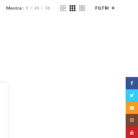
Mostra
9
24
36
FILTRI
Face
Twitt
Email
Insta
YouT