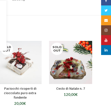
Face
Twitt
Email
Insta
YouT
SOLD
SOLD
linked
OUT
OUT
Paciocchi ricoperti di
Cesto di Natale n. 7
cioccolato puro extra
120,00
€
fondente
20,00
€