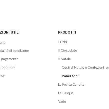
IONI UTILI
PRODOTTI
I Fichi
ount
Il Cioccolato
dalità di spedizione
di pagamento
Il Natale
Condizioni
Cesti di Natale e Confezioni re
licy
Panettoni
La Frutta Candita
La Pasqua
Varie