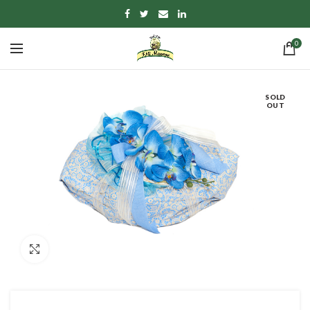
0
SOLD
OUT
Click to enlarge