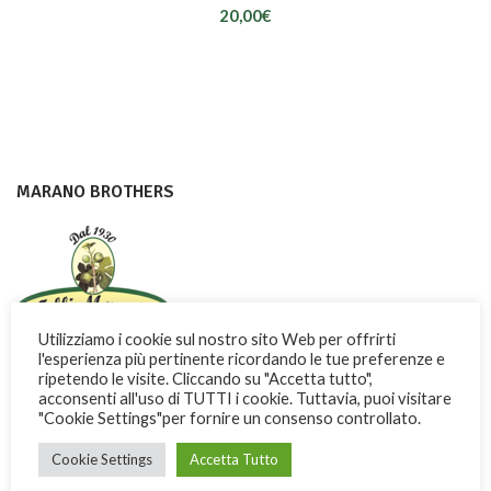
20,00
€
MARANO BROTHERS
Utilizziamo i cookie sul nostro sito Web per offrirti
l'esperienza più pertinente ricordando le tue preferenze e
Con dedizione e passione i Fratelli Marano fanno conoscere nel
ripetendo le visite. Cliccando su "Accetta tutto",
mondo una dolce ricchezza di Calabria
acconsenti all'uso di TUTTI i cookie. Tuttavia, puoi visitare
"Cookie Settings"per fornire un consenso controllato.
Via Garibaldi, 3 -13 - 87032 Amantea (CS) ITALY
Cookie Settings
Accetta Tutto
Phone: + 39 0982.41277