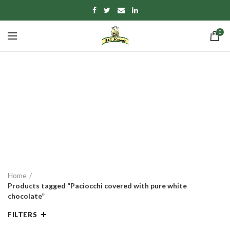
0
Paciocchi covered
with pure white
chocolate
CATEGORIES
Home
Products tagged “Paciocchi covered with pure white
chocolate”
FILTERS