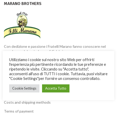
MARANO BROTHERS
Con dedizione e passione i Fratelli Marano fanno conoscere nel
mondo una dolce ricchezza di Calabria
Utilizziamo i cookie sul nostro sito Web per offrirti
Via Garibaldi, 3 -13 - 87032 Amantea (CS) ITALY
l'esperienza più pertinente ricordando le tue preferenze e
ripetendo le visite. Cliccando su "Accetta tutto",
Phone: + 39 0982.41277
acconsenti all'uso di TUTTI i cookie. Tuttavia, puoi visitare
Fax: + 39 0982.428926
"Cookie Settings"per fornire un consenso controllato.
Cookie Settings
Accetta Tutto
USEFUL INFORMATION
Costs and shipping methods
Terms of payment